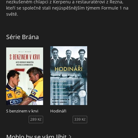
nezkušeném chlapci z Kerpenu a restauratérovi z Řezna,
kteří se společně stali nejúspěšnějším týmem Formule 1 na
světě.
Série Brána
S benzinem v krvi
Hodináři
289 Kč
339 Kč
Mohlo by se vám líbit