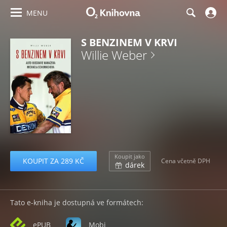
MENU
S BENZINEM V KRVI
Willie Weber
Koupit jako
KOUPIT ZA 289 KČ
Cena včetně DPH
dárek
Tato e-kniha je dostupná ve formátech:
ePUB
Mobi