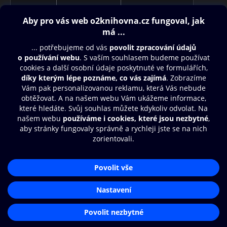
Obsah ke stažení
Moje O2 Knihovna
Další zábava
© O2 Czech Republic a.s.
Nákupní řád
Aplikace O2 Knihovna
Přístupnost
Zásady zpracování osobních údajů
Čti a poslouchej své e-knihy a
audioknihy rychleji a pohodlněji.
Cookies
Nastavení cookies
STÁHNOUT