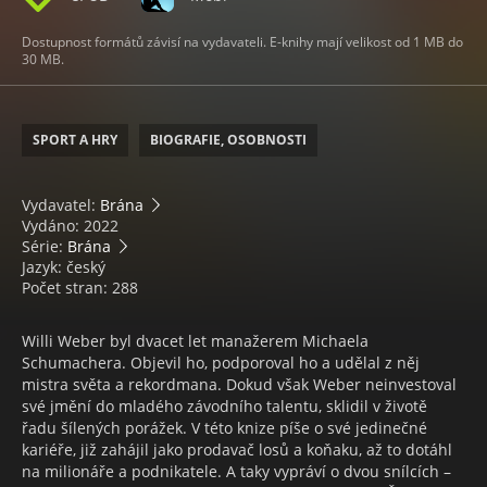
Dostupnost formátů závisí na vydavateli. E-knihy mají velikost od 1 MB do
30 MB.
SPORT A HRY
BIOGRAFIE, OSOBNOSTI
Vydavatel:
Brána
Vydáno: 2022
Série:
Brána
Jazyk: český
Počet stran: 288
Willi Weber byl dvacet let manažerem Michaela
Schumachera. Objevil ho, podporoval ho a udělal z něj
mistra světa a rekordmana. Dokud však Weber neinvestoval
své jmění do mladého závodního talentu, sklidil v životě
řadu šílených porážek. V této knize píše o své jedinečné
kariéře, již zahájil jako prodavač losů a koňaku, až to dotáhl
na milionáře a podnikatele. A taky vypráví o dvou snílcích –