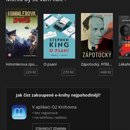
Himmlerova zpověď
O psaní
Zápotocký. Příliš mnoho životů
229 Kč
270 Kč
448 Kč
Jak číst zakoupené e-knihy nejpohodlněji?
V aplikaci O2 Knihovna
• bez registrace
• na telefonu i tabletu
STÁHNOUT ZDARMA