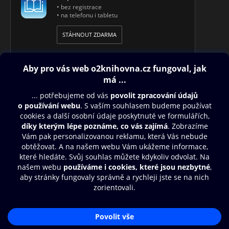
• bez registrace
• na telefonu i tabletu
STÁHNOUT ZDARMA
Obsah ke stažení
Moje O2 Knihovna
Další zábava
© O2 Czech Republic a.s.
Nákupní řád
Přístupnost
Aplikace O2 Knihovna
Zásady zpracování osobních údajů