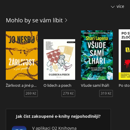
První povídka ´Můj přítel vrah´ se odehrává v australském
více
vězení. Lékař ve věznici se dozví, že by si měl jít poslechnout
úžasný příběh jednoho z vězňů. Vězeň se jmenuje Maloney
Mohlo by se vám líbit
a je otázkou, zda je šílený nebo paranoidní. Maloney byl
členem bandy lupičů a vrahů, kteří byli zajati. Aby si zmírnil
vlastní trest, předloží důkazy proti svým kumpánům.... a pak
se začnou dít věci... I další napětím obestřené příběhy vás
zajisté zaujmou.
Žárlivost a jiné povídky
O lidech a psech
Všude samí lháři
269 Kč
279 Kč
319 Kč
Jak číst zakoupené e-knihy nejpohodlněji?
V aplikaci O2 Knihovna