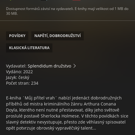
Dostupnost formátů závisí na vydavateli. E-knihy mají velikost od 1 MB do
30 MB.
POVÍDKY
NAPĚTÍ, DOBRODRUŽSTVÍ
KLASICKÁ LITERATURA
Vydavatel:
Splendidum družstvo
Vydáno: 2022
Jazyk: český
Počet stran: 234
E-kniha ´Můj přítel vrah´ nabízí jedenáct dobrodružných
příběhů od mistra kriminálního žánru Arthura Conana
Doyla, kterého není nutné přestavovat, díky jeho světově
proslulé postavě Sherlocka Holmese. V těchto povídkách sice
slavný detektiv nevystupuje, přesto zde věhlasný spisovatel
opět potvrzuje obrovský vypravěčský talent...