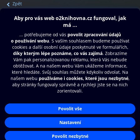
Zpět
Obsah ke stažení
Moje O2 Knihovna
Další zábava
© O2 Czech Republic a.s.
Nákupní řád
Přístupnost
Aplikace O2 Knihovna
Zásady zpracování osobních údajů
Čti a poslouchej své e-knihy a
Cookies
audioknihy rychleji a pohodlněji.
Nastavení cookies