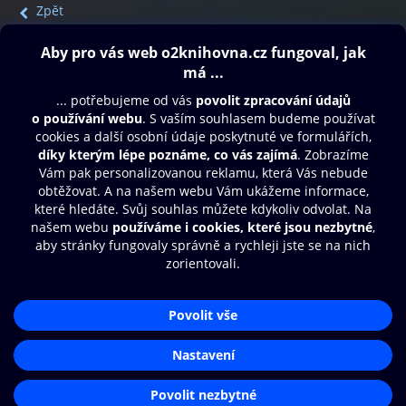
Zpět
Obsah ke stažení
Moje O2 Knihovna
Další zábava
© O2 Czech Republic a.s.
Nákupní řád
Přístupnost
Aplikace O2 Knihovna
Zásady zpracování osobních údajů
Čti a poslouchej své e-knihy a
Cookies
audioknihy rychleji a pohodlněji.
Nastavení cookies