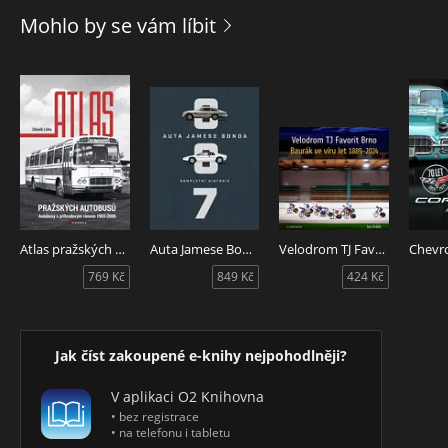
Mohlo by se vám líbit
Nicméně jejich historie je bohatá, plná zajímavé techniky,
úspěchů i neúspěchů a je s nimi spojena řada nadšených
konstruktérů, kteří parním pohonům automobilů věřili a
často jim obětovali veškerý čas i majetek. A jak se v knize
dočtete, někteří z nich byli i v nastupující konkurenci
spalovacích motorů velice úspěšní.
Atlas pražských autobusů
Auta Jamese Bonda: Kompletní historie
Velodrom TJ Favorit Brno
769 Kč
849 Kč
424 Kč
Jak číst zakoupené e-knihy nejpohodlněji?
V aplikaci O2 Knihovna
• bez registrace
• na telefonu i tabletu