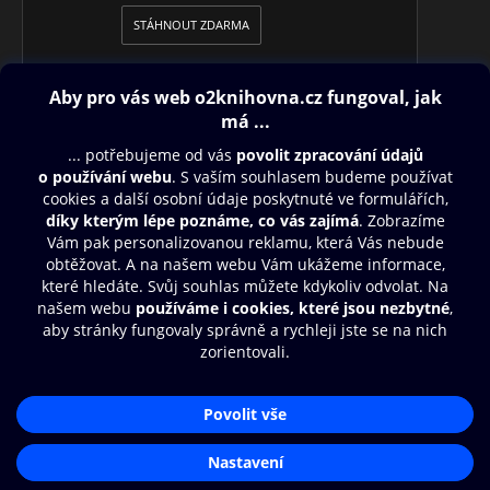
STÁHNOUT ZDARMA
Obsah ke stažení
Moje O2 Knihovna
Další zábava
© O2 Czech Republic a.s.
Nákupní řád
Přístupnost
Aplikace O2 Knihovna
Zásady zpracování osobních údajů
Čti a poslouchej své e-knihy a
Cookies
audioknihy rychleji a pohodlněji.