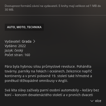
Dostupnost formátů závisí na vydavateli. E-knihy mají velikost od 1 MB do
30 MB.
AUTO, MOTO, TECHNIKA
Vydavatel:
Grada
Vydáno: 2022
Jazyk: český
Počet stran: 160
Pára byla hybnou silou průmyslové revoluce. Poháněla
továrny, parníky na řekách i oceánech, železnice napříč
kontinenty a v první polovině 19. století také hřmotné a
poněkud těžkopádné omnibusy v Anglii.
Svá léta slávy zažívaly parní osobní automobily – kočáry bez
koní – koncem devatenáctého století a v prvních dvaceti
letech století dvacátého, než definitivně podlehly konkurenci
více
vozidel se spalovacími motory.