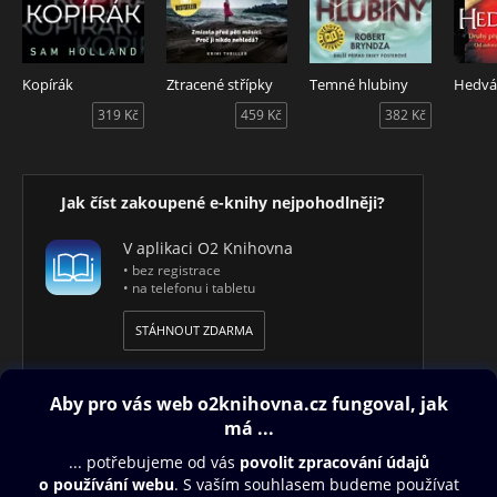
Kopírák
Ztracené střípky
Temné hlubiny
Hedvá
319 Kč
459 Kč
382 Kč
Jak číst zakoupené e-knihy nejpohodlněji?
V aplikaci O2 Knihovna
• bez registrace
• na telefonu i tabletu
STÁHNOUT ZDARMA
Obsah ke stažení