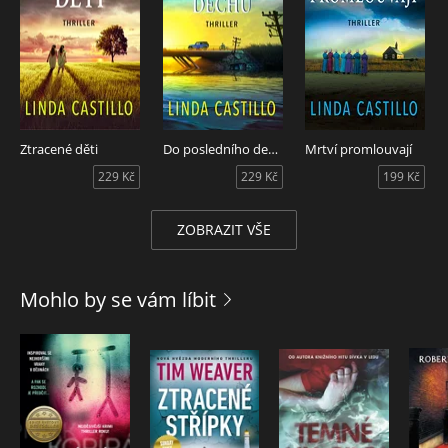
Ztracené děti
Do posledního dechu
Mrtví promlouvají
229 Kč
229 Kč
199 Kč
ZOBRAZIT VŠE
Mohlo by se vám líbit