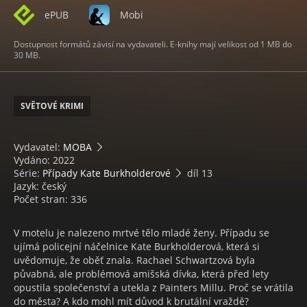
ePUB
Mobi
Dostupnost formátů závisí na vydavateli. E-knihy mají velikost od 1 MB do
30 MB.
SVĚTOVÉ KRIMI
Vydavatel:
MOBA
Vydáno: 2022
Série:
Případy Kate Burkholderové
díl 13
Jazyk: český
Počet stran: 336
V motelu je nalezeno mrtvé tělo mladé ženy. Případu se
ujímá policejní náčelnice Kate Burkholderová, která si
uvědomuje, že oběť znala. Rachael Schwartzová byla
půvabná, ale problémová amišská dívka, která před lety
opustila společenství a utekla z Painters Millu. Proč se vrátila
do města? A kdo mohl mít důvod k brutální vraždě?