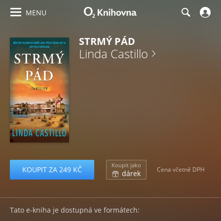
MENU
STRMÝ PÁD
Linda Castillo
Koupit jako
KOUPIT ZA 249 KČ
Cena včetně DPH
dárek
Tato e-kniha je dostupná ve formátech: