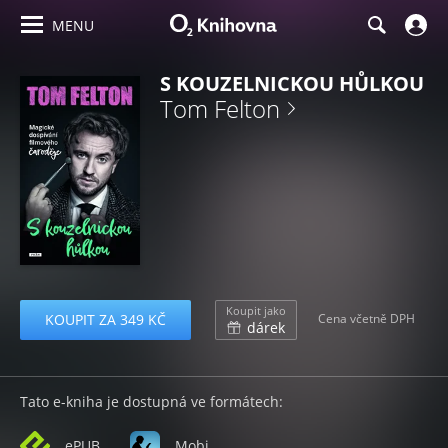
MENU
S KOUZELNICKOU HŮLKOU
Tom Felton
Koupit jako
KOUPIT ZA 349 KČ
Cena včetně DPH
dárek
Tato e-kniha je dostupná ve formátech:
ePUB
Mobi