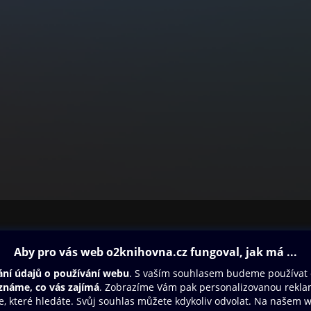
ovna
Další zábava
Oneplay
Oneplay Originály
Sport