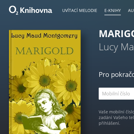
UVÍTACÍ MELODIE
E-KNIHY
AU
MARIG
Lucy M
Pro pokrač
Vaše mobilní čísl
zadání Vašeho te
přihlášení.