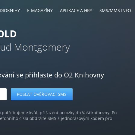
DIOKNIHY
E-MAGAZÍNY
APLIKACE A HRY
SMS/MMS INFO
OLD
aud Montgomery
ování se přihlaste do O2 Knihovny
o potřebujeme kvůli přiřazení položky do Vaší knihovny. Po
lefonního čísla obdržíte SMS s jednorázovým kódem pro