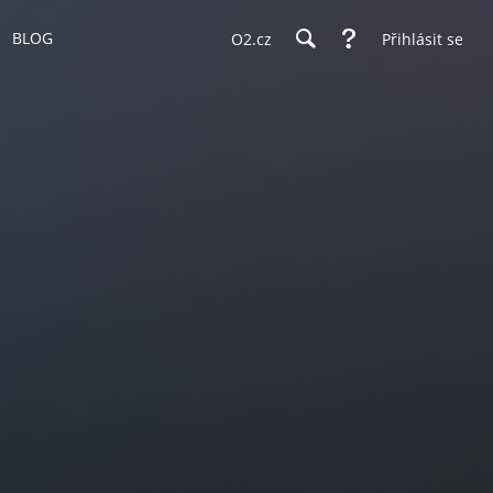
BLOG
O2.cz
Přihlásit se