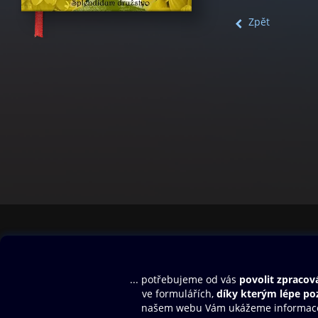
Zpět
Obsah ke stažení
Moje O2 Knih
Uvítací melodie
Přihlásit se
Aplikace a hry
E-knihy
Dárkový poukaz
SMS/MMS Info
Audioknihy
Nápověda
Blog