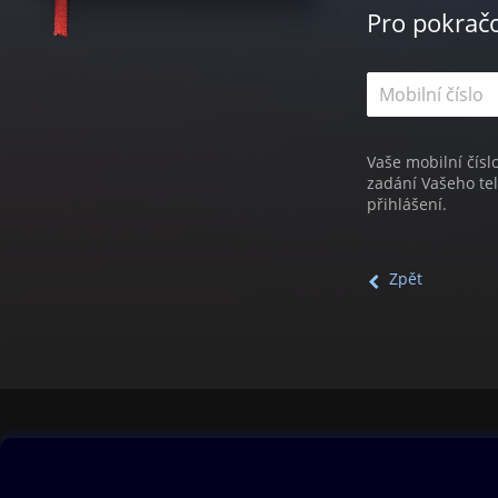
Pro pokrač
Vaše mobilní čísl
zadání Vašeho te
přihlášení.
Zpět
Obsah ke stažení
Moje O2 Knih
Uvítací melodie
Přihlásit se
Aplikace a hry