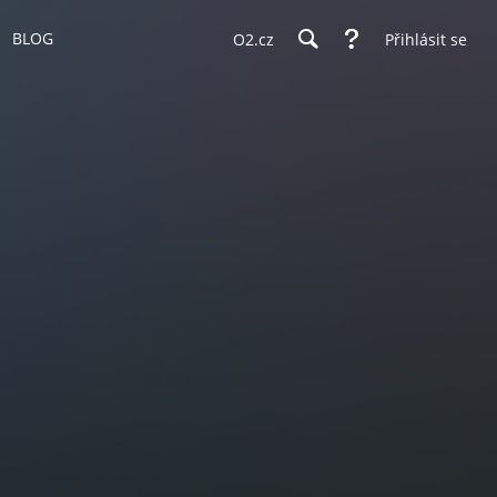
BLOG
O2.cz
Přihlásit se