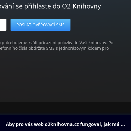
ování se přihlaste do O2 Knihovny
o potřebujeme kvůli přiřazení položky do Vaší knihovny. Po
lefonního čísla obdržíte SMS s jednorázovým kódem pro
ovna
Další zábava
Oneplay