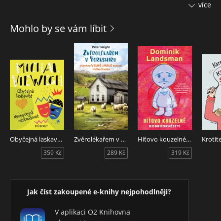
bombardování města znamená velké ohrožení pro lidi i
více
zvířata. Erik se proto rozhodne milovanou Gertrudu
zachránit. Naštěstí má skvělého pomocníka – strýčka Sida,
Mohlo by se vám líbit
který v zoo pracuje jako chovatel. Podaří se jim ukrýt na
mořském pobřeží. Jejich pocit bezpečí ale vezme za své, když
odhalí supertajný plán nacistů…
David Walliams, autor veleúspěšné Babičky drsňačky, napsal
akční, bondovsky laděný příběh z druhé světové války, v
němž však není nouze ani o humor.
David Walliams je úkaz: děti jeho knihy milují, z každé se
stane okamžitě bestseller.
Obyčejná laskavost, Neobyčejná nestoudnost
Zvěrolékařem v Yorkshiru - Všechny velké i malé bytosti mého života
Híťovo kouzelné dobrodružství
359 Kč
289 Kč
319 Kč
Jak číst zakoupené e-knihy nejpohodlněji?
V aplikaci O2 Knihovna