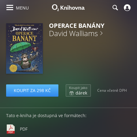
MENU
OPERACE BANÁNY
David Walliams
Koupit jako
KOUPIT ZA 298 KČ
Cena včetně DPH
dárek
Tato e-kniha je dostupná ve formátech:
PDF