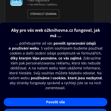
• bez registrace
• na telefonu i tabletu
STÁHNOUT ZDARMA
Obsah ke stažení
Moje O2 Knihovna
Další zábava
© O2 Czech Republic a.s.
Nákupní řád
Přístupnost
Aplikace O2 Knihovna
Zásady zpracování osobních údajů