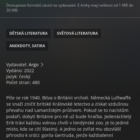
Dostupnost formátů závisí na vydavateli. E-knihy mají velikost od 1 MB do
30 MB.
DĚTSKÁ LITERATURA
SVĚTOVÁ LITERATURA
ANEKDOTY, SATIRA
Vydavatel:
Argo
Vydáno: 2022
Jazyk: český
Počet stran: 480
Píše se rok 1940. Bitva o Británii vrcholí. Německá Luftwaffe
se snaží zničit britské Královské letectvo a získat vzdušnou
převahu nad Lamanšským průlivem. Pokud se to nacistům
podaří, dobytí Británie pro ně už bude hračka. Jedenáctiletý
Erik tráví každou volnou chvíli v londýnské zoo. Je to jediné
místo, kde se cítí šťastný. A jedno ze zvířat mu obzvlášť
přirostlo k srdci: gorila Gertruda. Jenže každodenní