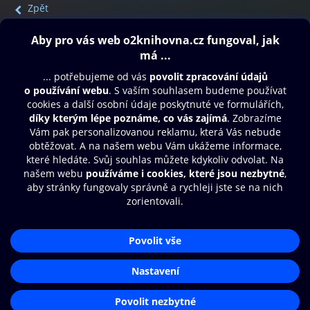
Zpět
Obsah ke stažení
Moje O2 Knihovna
Další zábava
© O2 Czech Republic a.s.
Nákupní řád
Přístupnost
Aplikace O2 Knihovna
Zásady zpracování osobních údajů
Čti a poslouchej své e-knihy a
Cookies
audioknihy rychleji a pohodlněji.
Nastavení cookies