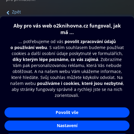
Zpět
Obsah ke stažení
Moje O2 Knihovna
Další zábava
© O2 Czech Republic a.s.
Nákupní řád
Přístupnost
Aplikace O2 Knihovna
Zásady zpracování osobních údajů
Čti a poslouchej své e-knihy a
Cookies
audioknihy rychleji a pohodlněji.