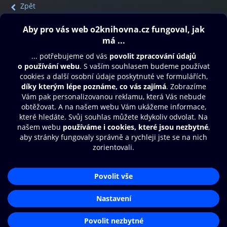
Zpět
Obsah ke stažení
Moje O2 Knihovna
Další zábava
© O2 Czech Republic a.s.
Nákupní řád
Přístupnost
Aplikace O2 Knihovna
Zásady zpracování osobních údajů
Čti a poslouchej své e-knihy a
Cookies
audioknihy rychleji a pohodlněji.
Nastavení cookies