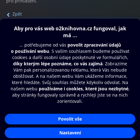
pro přihlášení.
Zpět
Obsah ke stažení
Moje O2 Knihovna
Další zábava
© O2 Czech Republic a.s.
Nákupní řád
Přístupnost
Aplikace O2 Knihovna
Zásady zpracování osobních údajů
Čti a poslouchej své e-knihy a
Cookies
audioknihy rychleji a pohodlněji.