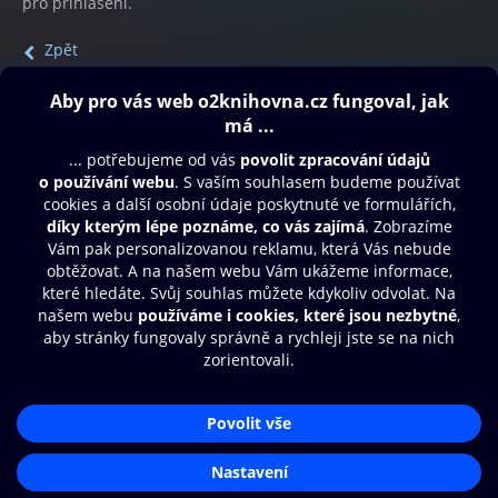
pro přihlášení.
Zpět
Obsah ke stažení
Moje O2 Knihovna
Další zábava
© O2 Czech Republic a.s.
Nákupní řád
Přístupnost
Aplikace O2 Knihovna
Zásady zpracování osobních údajů
Čti a poslouchej své e-knihy a
Cookies
audioknihy rychleji a pohodlněji.