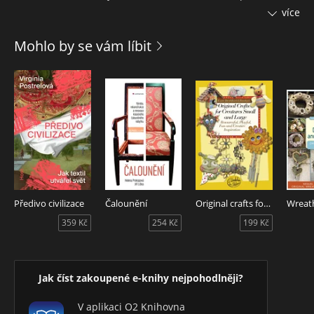
rukodělné tvůrce vás systematicky provede krok za krokem
více
vším, co potřebujete znát a dělat. Autorka vychází nejen ze
své poradenské praxe, ale i ze zahraničních strategií
Mohlo by se vám líbit
upravených pro náš trh, a také z vlastních zkušeností s
rukodělnou tvorbou. Svými vhledy vás přiměje zamyslet se
nad produkty, zákazníky, jejich motivací nakupovat, a pomocí
praktických příkladů i konkrétních tipů vás naučí myslet a
jednat obchodně.
Nespoléhejte na štěstí: cesta od koníčku k podnikání je
klikatá a vyžaduje znalost mnoha různých oborů. Teď však v
ruce držíte mapu pro správný směr!
Předivo civilizace
Čalounění
Original crafts for creatures small and large
359 Kč
254 Kč
199 Kč
Jak číst zakoupené e-knihy nejpohodlněji?
V aplikaci O2 Knihovna