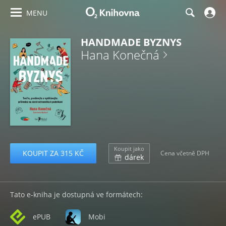
MENU
HANDMADE BYZNYS
Hana Konečná
Koupit jako
KOUPIT ZA 315 KČ
Cena včetně DPH
dárek
Tato e-kniha je dostupná ve formátech:
ePUB
Mobi