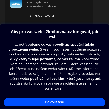
• bez registrace
• na telefonu i tabletu
STÁHNOUT ZDARMA
Obsah ke stažení
Moje O2 Knihovna
Další zábava
© O2 Czech Republic a.s.
Nákupní řád
Přístupnost
Aplikace O2 Knihovna
Zásady zpracování osobních údajů