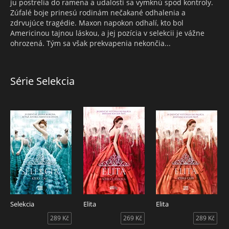
ju postrelia do ramena a udalosti sa vymknú spod kontroly.
Zúfalé boje prinesú rodinám nečakané odhalenia a
zdrvujúce tragédie. Maxon napokon odhalí, kto bol
Americinou tajnou láskou, a jej pozícia v selekcii je vážne
ohrozená. Tým sa však prekvapenia nekončia...
Série Selekcia
Selekcia
Elita
Elita
289 Kč
269 Kč
289 Kč