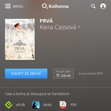
MENU
PRVÁ
Kiera Cassová
Koupit jako
KOUPIT ZA 289 KČ
Cena včetně DPH
dárek
Tato e-kniha je dostupná ve formátech:
ePUB
Mobi
PDF