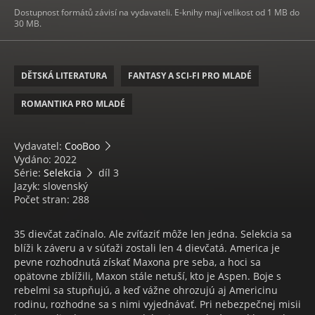
Dostupnost formátů závisí na vydavateli. E-knihy mají velikost od 1 MB do
30 MB.
DĚTSKÁ LITERATURA
FANTASY A SCI-FI PRO MLADÉ
ROMANTIKA PRO MLADÉ
Vydavatel:
CooBoo
Vydáno: 2022
Série:
Selekcia
díl 3
Jazyk: slovenský
Počet stran: 288
35 dievčat začínalo. Ale zvíťaziť môže len jedna. Selekcia sa
blíži k záveru a v súťaži zostali len 4 dievčatá. America je
pevne rozhodnutá získať Maxona pre seba, a hoci sa
opätovne zblížili, Maxon stále netuší, kto je Aspen. Boje s
rebelmi sa stupňujú, a keď vážne ohrozujú aj Americinu
rodinu, rozhodne sa s nimi vyjednávať. Pri nebezpečnej misii