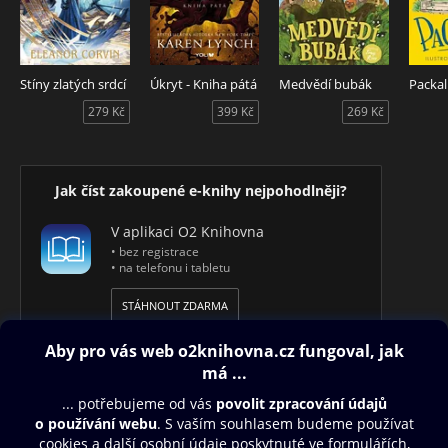
Stíny zlatých srdcí
Úkryt - Kniha pátá
Medvědí bubák
Packal
279 Kč
399 Kč
269 Kč
Jak číst zakoupené e-knihy nejpohodlněji?
V aplikaci O2 Knihovna
• bez registrace
• na telefonu i tabletu
STÁHNOUT ZDARMA
Obsah ke stažení