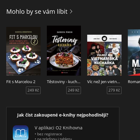
Mohlo by se vám líbit
Fit s Marcelou 2
Těstoviny - kuchařka
Víc než jen vietnamská kuchařka
249 Kč
249 Kč
279 Kč
Jak číst zakoupené e-knihy nejpohodlněji?
V aplikaci O2 Knihovna
• bez registrace
• na telefonu i tabletu