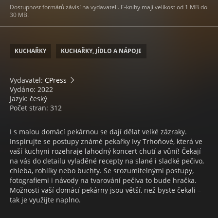
Dostupnost formátů závisí na vydavateli. E-knihy mají velikost od 1 MB do
30 MB.
KUCHAŘKY
KUCHAŘKY, JÍDLO A NÁPOJE
Vydavatel:
CPress
Vydáno: 2022
Jazyk: český
Počet stran: 312
I s malou domácí pekárnou se dají dělat velké zázraky.
Inspirujte se postupy známé pekařky Ivy Trhoňové, která ve
vaší kuchyni rozehraje lahodný koncert chutí a vůní! Čekají
na vás do detailu vyladěné recepty na slané i sladké pečivo,
chleba, rohlíky nebo buchty. Se srozumitelnými postupy,
fotografiemi i návody na tvarování pečiva to bude hračka.
Možnosti vaší domácí pekárny jsou větší, než byste čekali –
tak je využijte naplno.