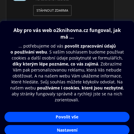
STÁHNOUT ZDARMA
Obsah ke stažení
Moje O2 Knihovna
Další zábava
© O2 Czech Republic a.s.
Nákupní řád
Přístupnost
Aplikace O2 Knihovna
Zásady zpracování osobních údajů
Čti a poslouchej své e-knihy a
Cookies