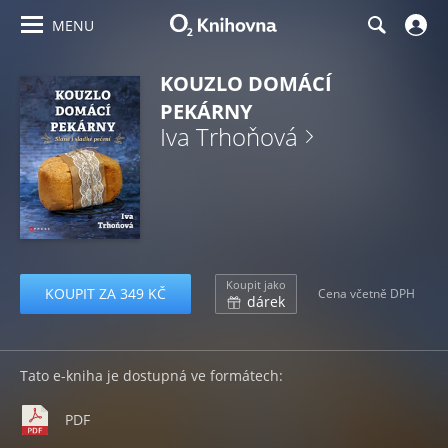
MENU
KOUZLO DOMÁCÍ
PEKÁRNY
Iva Trhoňová
Koupit jako
KOUPIT ZA 349 KČ
Cena včetně DPH
dárek
Tato e-kniha je dostupná ve formátech:
PDF