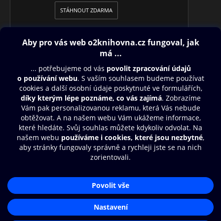
STÁHNOUT ZDARMA
Obsah ke stažení
Moje O2 Knihovna
Další zábava
© O2 Czech Republic a.s.
Nákupní řád
Přístupnost
Aplikace O2 Knihovna
Zásady zpracování osobních údajů
Čti a poslouchej své e-knihy a
Cookies
audioknihy rychleji a pohodlněji.