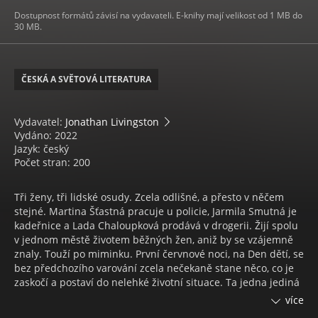
Dostupnost formátů závisí na vydavateli. E-knihy mají velikost od 1 MB do
30 MB.
ČESKÁ A SVĚTOVÁ LITERATURA
Vydavatel:
Jonathan Livingston
Vydáno: 2022
Jazyk: český
Počet stran: 200
Tři ženy, tři lidské osudy. Zcela odlišné, a přesto v něčem
stejné. Martina Šťastná pracuje u policie, Jarmila Smutná je
kadeřnice a Lada Chaloupková prodává v drogerii. Žijí spolu
v jednom městě životem běžných žen, aniž by se vzájemně
znaly. Touží po miminku. První červnové noci, na Den dětí, se
bez předchozího varování zcela nečekaně stane něco, co je
zaskočí a postaví do nelehké životní situace. Ta jedna jediná
noc jim změní životy a donutí je přemýšlet jinak, než jak
více
tomu bylo doposud, zejména o mateřství. Musí se vyrovnat s