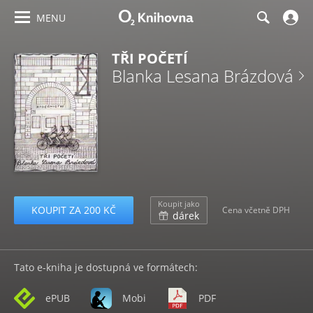
MENU
TŘI POČETÍ
Blanka Lesana Brázdová
Koupit jako
KOUPIT ZA 200 KČ
Cena včetně DPH
dárek
Tato e-kniha je dostupná ve formátech:
ePUB
Mobi
PDF