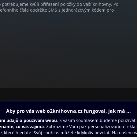
o potřebujeme kvůli přiřazení položky do Vaší knihovny. Po
lefonního čísla obdržíte SMS s jednorázovým kódem pro
ovna
Další zábava
Oneplay
Oneplay Originály
Sport