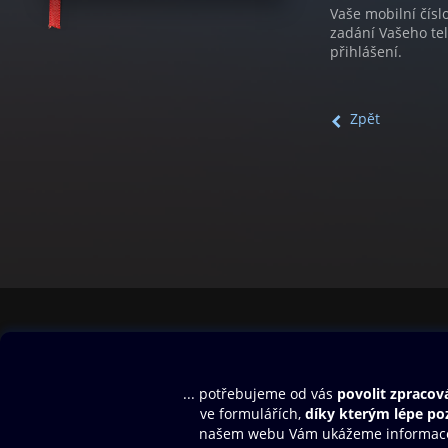
Vaše mobilní čísl
zadání Vašeho te
přihlášení.
Zpět
Obsah ke stažení
Moje O2 Knih
Uvítací melodie
Přihlásit se
Aplikace a hry
E-knihy
Dárkový poukaz
SMS/MMS Info
Audioknihy
Nápověda
Blog