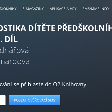
DIOKNIHY
E-MAGAZÍNY
APLIKACE A HRY
SMS/MMS INFO
STIKA DÍTĚTE PŘEDŠKOLNÍ
. DÍL
ednářová
Šmardová
ování se přihlaste do O2 Knihovny