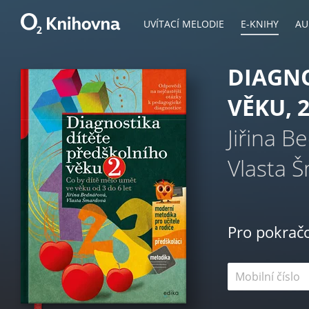
UVÍTACÍ MELODIE
E-KNIHY
AU
DIAGNO
VĚKU, 2
Jiřina B
Vlasta 
Pro pokrač