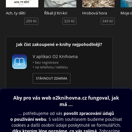
Ach, ty děti
Říkali jí Kri-kri
Hrobová hora
Moje d
289 Kč
329 Kč
349 Kč
Jak číst zakoupené e-knihy nejpohodlněji?
V aplikaci O2 Knihovna
• bez registrace
• na telefonu i tabletu
STÁHNOUT ZDARMA
Obsah ke stažení
Moje O2 Knihovna