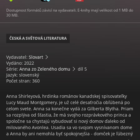
Dostupnost formátů závisí na vydavateli. E-knihy mají velikost od 1 MB do
30 MB.
ČESKÁ A SVĚTOVÁ LITERATURA
Vydavatel:
Slovart
Vydáno: 2022
Série:
Anna zo Zeleného domu
díl 5
Jazyk: slovenský
Počet stran: 360
Anna Shirleyová, hrdinka románov kanadskej spisovateľky
Lucy Maud Montgomery, je už celé desaťročia obľúbená po
celom svete. Anna sa konečne vydá za Gilberta Blytha. Priam
sa rozplýva od šťastia, že má svojho rozprávkového princa a
spoločne sa chystajú vybudovať si nový domov ďaleko od
milovaného Avonlea. Usadia sa vo svojom vysnívanom dome
a Anna by ani nemohla byť spokojnejšia - domček je ľúbezný
a má všetko, o čom kedy snívala: krásne stromy i žblnkajúci