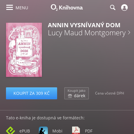
MENU
ANNIN VYSNÍVANÝ DOM
Lucy Maud Montgomery
Koupit jako
KOUPIT ZA 309 KČ
Cena včetně DPH
dárek
Tato e-kniha je dostupná ve formátech:
ePUB
Mobi
PDF