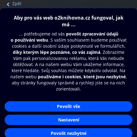
Zpět
Obsah ke stažení
Moje O2 Knihovna
Další zábava
© O2 Czech Republic a.s.
Nákupní řád
Přístupnost
Aplikace O2 Knihovna
Zásady zpracování osobních údajů
Čti a poslouchej své e-knihy a
Cookies
audioknihy rychleji a pohodlněji.
Nastavení cookies