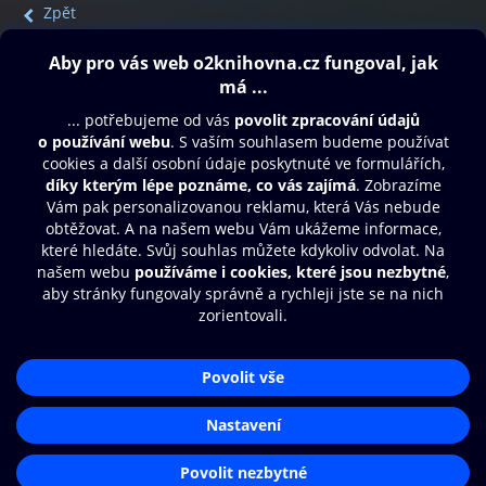
Zpět
Obsah ke stažení
Moje O2 Knihovna
Další zábava
© O2 Czech Republic a.s.
Nákupní řád
Přístupnost
Aplikace O2 Knihovna
Zásady zpracování osobních údajů
Čti a poslouchej své e-knihy a
Cookies
audioknihy rychleji a pohodlněji.
Nastavení cookies