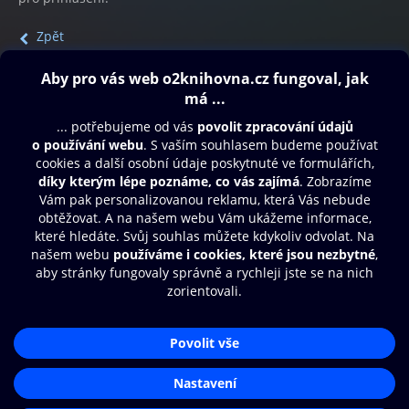
Zpět
Obsah ke stažení
Moje O2 Knihovna
Další zábava
© O2 Czech Republic a.s.
Nákupní řád
Přístupnost
Aplikace O2 Knihovna
Zásady zpracování osobních údajů
Čti a poslouchej své e-knihy a
Cookies
audioknihy rychleji a pohodlněji.