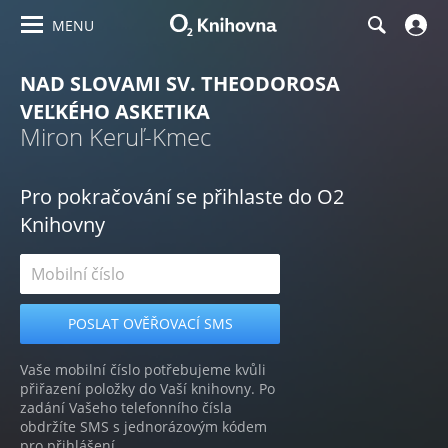
MENU
NAD SLOVAMI SV. THEODOROSA
VEĽKÉHO ASKETIKA
Miron Keruľ-Kmec
Pro pokračování se přihlaste do O2
Knihovny
Vaše mobilní číslo potřebujeme kvůli
přiřazení položky do Vaší knihovny. Po
zadání Vašeho telefonního čísla
obdržíte SMS s jednorázovým kódem
pro přihlášení.