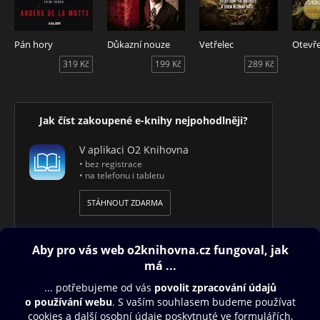
Pán hory
Důkazní nouze
Vetřelec
Otevř
319 Kč
199 Kč
289 Kč
Jak číst zakoupené e-knihy nejpohodlněji?
V aplikaci O2 Knihovna
• bez registrace
• na telefonu i tabletu
STÁHNOUT ZDARMA
Obsah ke stažení