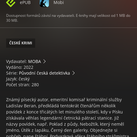
ePUB
Mobi
Dostupnost formátů závisí na vydavateli. E-knihy mají velikost od 1 MB do
30 MB.
ČESKÉ KRIMI
Vydavatel:
MOBA
Vydáno: 2022
Série:
Původní česká detektivka
Jazyk: český
Počet stran: 280
Známý písecký autor, emeritní komisař kriminální služby
Ladislav Beran, předkládá tentokrát čtenářům několik
povídek z konce třicátých let minulého století, kdy v Písku
získávala věhlas legendární četnická pátrací stanice. Již
názvy povídek, např. Poklad z půdy, Nebožtík, který neměl
jméno, Útěk z lapáku, Černý den galerky, Objednejte si
pohřeb, pane štábní, Podvazková aféra štábního strážmistra