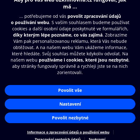
Obsah ke stažení
Moje O2 Knihovna
Další zábava
© O2 Czech Republic a.s.
Nákupní řád
Přístupnost
Aplikace O2 Knihovna
Zásady zpracování osobních údajů
Čti a poslouchej své e-knihy a
Cookies
audioknihy rychleji a pohodlněji.
Nastavení cookies
STÁHNOUT