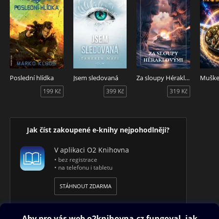
Poslední hlídka
Jsem sledovaná
Za sloupy Héraklovými
Mušket
199 Kč
399 Kč
319 Kč
Jak číst zakoupené e-knihy nejpohodlněji?
V aplikaci O2 Knihovna
• bez registrace
• na telefonu i tabletu
STÁHNOUT ZDARMA