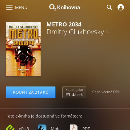
MENU
METRO 2034
Dmitry Glukhovsky
Koupit jako
KOUPIT ZA 219 KČ
Cena včetně DPH
dárek
Tato e-kniha je dostupná ve formátech:
ePUB
Mobi
PDF