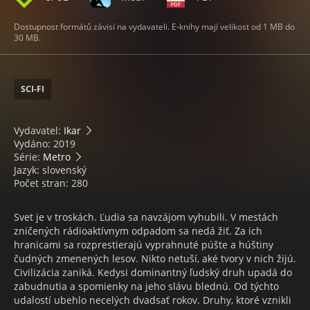
Dostupnost formátů závisí na vydavateli. E-knihy mají velikost od 1 MB do
30 MB.
SCI-FI
Vydavatel:
Ikar
Vydáno: 2019
Série:
Metro
Jazyk: slovenský
Počet stran: 280
Svet je v troskách. Ľudia sa navzájom vyhubili. V mestách
zničených rádioaktívnym odpadom sa nedá žiť. Za ich
hranicami sa rozprestierajú vyprahnuté púšte a húštiny
čudných zmenených lesov. Nikto netuší, aké tvory v nich žijú.
Civilizácia zaniká. Kedysi dominantný ľudský druh upadá do
zabudnutia a spomienky na jeho slávu blednú. Od týchto
udalostí ubehlo necelých dvadsať rokov. Druhy, ktoré vznikli