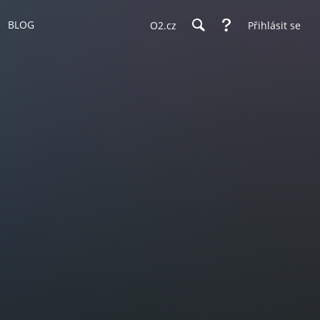
BLOG
O2.cz
Přihlásit se