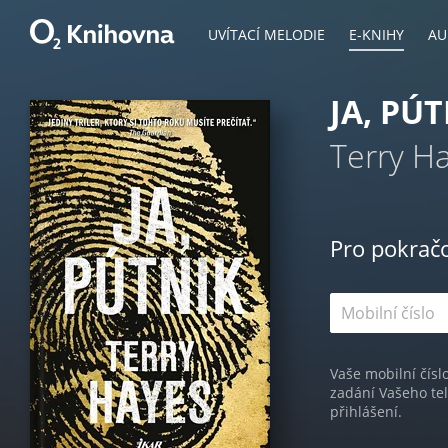
UVÍTACÍ MELODIE
E-KNIHY
AU
JA, PÚ
Terry H
Pro pokrač
Vaše mobilní čísl
zadání Vašeho te
přihlášení.