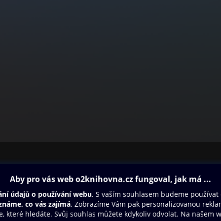
ovna
Další zábava
Oneplay
Oneplay Originály
Sport