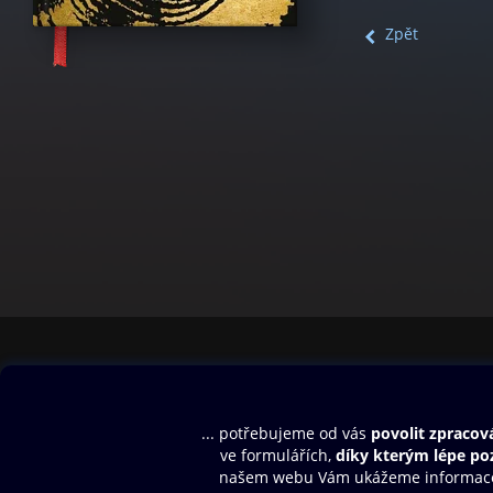
Zpět
Obsah ke stažení
Moje O2 Knih
Uvítací melodie
Přihlásit se
Aplikace a hry
E-knihy
Dárkový poukaz
SMS/MMS Info
Audioknihy
Nápověda
Blog