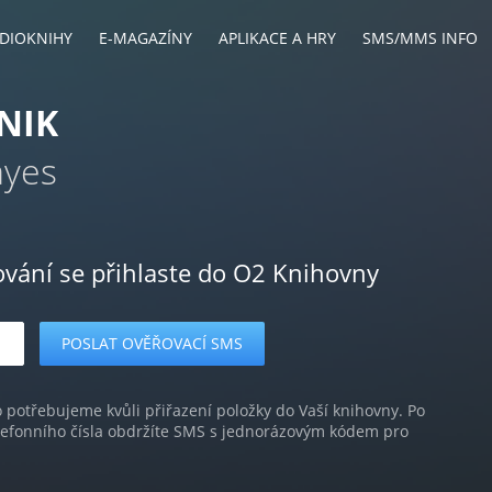
DIOKNIHY
E-MAGAZÍNY
APLIKACE A HRY
SMS/MMS INFO
TNIK
ayes
ování se přihlaste do O2 Knihovny
o potřebujeme kvůli přiřazení položky do Vaší knihovny. Po
lefonního čísla obdržíte SMS s jednorázovým kódem pro