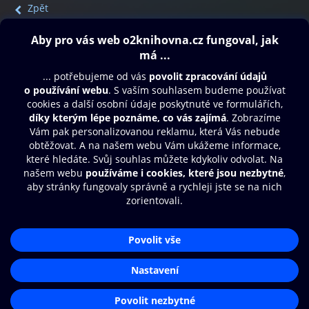
Zpět
Obsah ke stažení
Moje O2 Knihovna
Další zábava
© O2 Czech Republic a.s.
Nákupní řád
Přístupnost
Aplikace O2 Knihovna
Zásady zpracování osobních údajů
Čti a poslouchej své e-knihy a
Cookies
audioknihy rychleji a pohodlněji.
Nastavení cookies