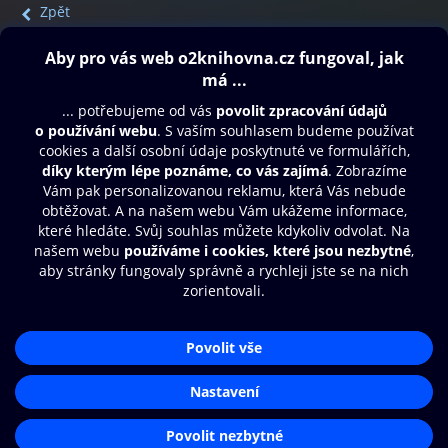
Zpět
Obsah ke stažení
Moje O2 Knihovna
Další zábava
© O2 Czech Republic a.s.
Nákupní řád
Přístupnost
Aplikace O2 Knihovna
Zásady zpracování osobních údajů
Čti a poslouchej své e-knihy a
Cookies
audioknihy rychleji a pohodlněji.
Nastavení cookies