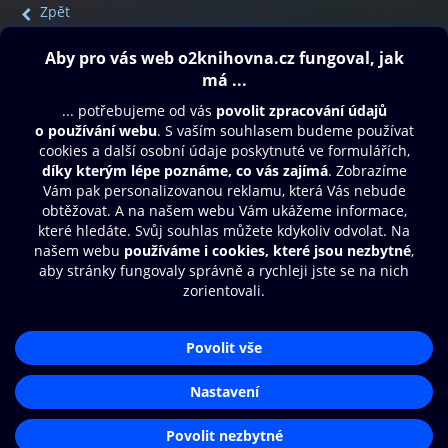
Zpět
Obsah ke stažení
Moje O2 Knihovna
Další zábava
© O2 Czech Republic a.s.
Nákupní řád
Přístupnost
Aplikace O2 Knihovna
Zásady zpracování osobních údajů
Čti a poslouchej své e-knihy a
Cookies
audioknihy rychleji a pohodlněji.
Nastavení cookies