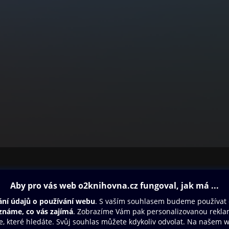
ovna
Další zábava
Oneplay
Oneplay Originály
Sport