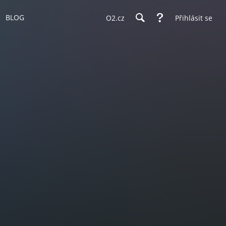
BLOG
O2.cz
Přihlásit se