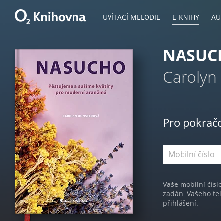
UVÍTACÍ MELODIE
E-KNIHY
AU
NASUC
Carolyn
Pro pokrač
Vaše mobilní čísl
zadání Vašeho te
přihlášení.