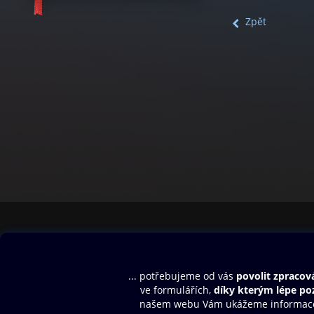
Zpět
Obsah ke stažení
Moje O2 Knih
Uvítací melodie
Přihlásit se
Aplikace a hry
E-knihy
Dárkový poukaz
SMS/MMS Info
Audioknihy
Nápověda
Blog