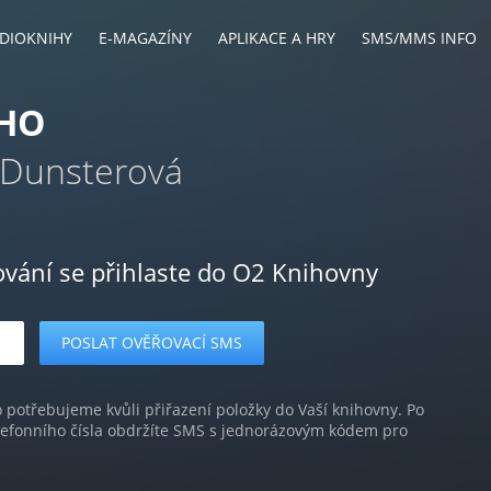
DIOKNIHY
E-MAGAZÍNY
APLIKACE A HRY
SMS/MMS INFO
HO
 Dunsterová
ování se přihlaste do O2 Knihovny
o potřebujeme kvůli přiřazení položky do Vaší knihovny. Po
lefonního čísla obdržíte SMS s jednorázovým kódem pro