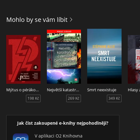
Mohlo by se vám líbit
Mýtus o pérákovi. Městská legenda mezi folklorem a populární kulturou.
Největší katastrofy a neštěstí Čech, Moravy a Slezska
Smrt neexistuje
Hlasy 
198 Kč
269 Kč
349 Kč
Jak číst zakoupené e-knihy nejpohodlněji?
V aplikaci O2 Knihovna