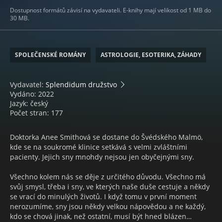
Dostupnost formátů závisí na vydavateli. E-knihy mají velikost od 1 MB do
30 MB.
SPOLEČENSKÉ ROMÁNY
ASTROLOGIE, ESOTERIKA, ZÁHADY
Vydavatel:
Splendidum družstvo
Vydáno: 2022
Jazyk: český
Počet stran: 177
Doktorka Anee Smithová se dostane do Švédského Malmö,
kde se na soukromé klinice setkává s velmi zvláštními
pacienty. Jejich sny mnohdy nejsou jen obyčejnými sny.
Všechno kolem nás se děje z určitého důvodu. Všechno má
svůj smysl, třeba i sny, ve kterých naše duše cestuje a někdy
se vrací do minulých životů. I když tomu v první moment
nerozumíme, sny jsou někdy velkou nápovědou a ne každý,
kdo se chová jinak, než ostatní, musí být hned blázen…