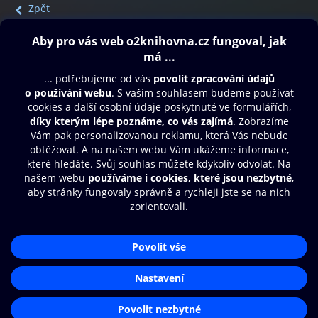
Zpět
Obsah ke stažení
Moje O2 Knihovna
Další zábava
© O2 Czech Republic a.s.
Nákupní řád
Přístupnost
Aplikace O2 Knihovna
Zásady zpracování osobních údajů
Čti a poslouchej své e-knihy a
Cookies
audioknihy rychleji a pohodlněji.
Nastavení cookies