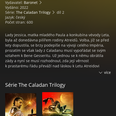
Vydavatel:
Baronet
Vydáno: 2022
Série:
The Caladan Trilogy
díl 2
Jazyk: český
Počet stran: 600
Lady Jessica, matka mladého Paula a konkubína vévody Leta,
byla až donedávna pilířem rodiny Atreidů. Volba, jíž se před
lety dopustila, se brzy podepíše na vývoji celého Impéria,
prozatím se však lady z Caladanu musí vypořádat se svým
vztahem k Bene Gesseritu. Už jednou se k němu obrátila
zády a nyní se musí rozhodnout, zda její věrnost
k prastarému řádu převáží nad láskou k Letu Atreidovi
a synu Paulovi.
více
Události na Wallachu IX a v celém Impériu se odvíjejí tak
Série The Caladan Trilogy
bouřlivě, že nad nimi ztrácí kontrolu dokonce i samotné
Sesterstvo. Osudy lady Jessiky a její rodiny visí na vlásku…
Druhá část třídílné série z vesmíru Duny se odehrává v době
bezprostředně předcházející klíčovým událostem
legendárního románu Franka Herberta, v bouřlivých časech,