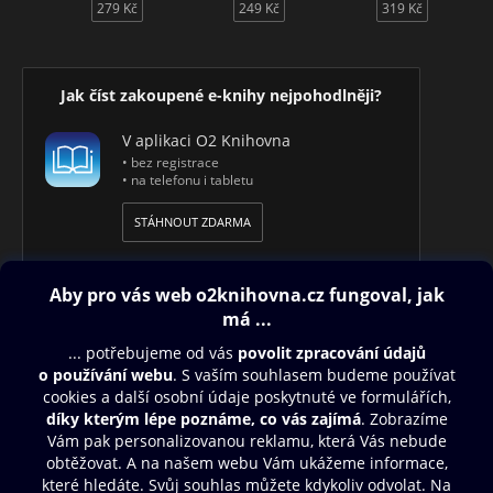
279 Kč
249 Kč
319 Kč
Jak číst zakoupené e-knihy nejpohodlněji?
V aplikaci O2 Knihovna
• bez registrace
• na telefonu i tabletu
STÁHNOUT ZDARMA
Obsah ke stažení
Moje O2 Knihovna
Další zábava