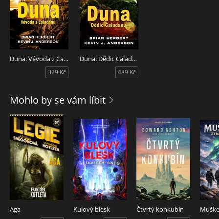
než šlechtický rod Atreidů přestěhoval své operace
z domovské planety Caladan na neznámý pouštní svět
Arrakis.
Duna: Vévoda z Caladanu
Duna: Dědic Caladanu
329 Kč
489 Kč
Mohlo by se vám líbit
Aga
Kulový blesk
Čtvrtý konkubín