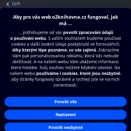
Zpět
Obsah ke stažení
Moje O2 Knihovna
Další zábava
© O2 Czech Republic a.s.
Nákupní řád
Přístupnost
Aplikace O2 Knihovna
Zásady zpracování osobních údajů
Čti a poslouchej své e-knihy a
Cookies
audioknihy rychleji a pohodlněji.
Nastavení cookies