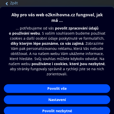
Zpět
Obsah ke stažení
Moje O2 Knihovna
Další zábava
© O2 Czech Republic a.s.
Nákupní řád
Přístupnost
Aplikace O2 Knihovna
Zásady zpracování osobních údajů
Čti a poslouchej své e-knihy a
Cookies
audioknihy rychleji a pohodlněji.
Nastavení cookies