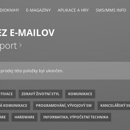
DIOKNIHY
E-MAGAZÍNY
APLIKACE A HRY
SMS/MMS INFO
EZ E-MAILOV
port
 prodej této položky byl ukončen.
OTIVACE
ZDRAVÝ ŽIVOTNÍ STYL
KOMUNIKACE
VÁ KOMUNIKACE
PROGRAMOVÁNÍ, VÝVOJOVÝ SW
KANCELÁŘSKÝ S
ARE
HARDWARE
INFORMATIKA, VÝPOČETNÍ TECHNIKA