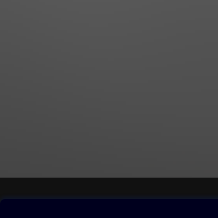
Obsah ke stažení
Moje O2 Knih