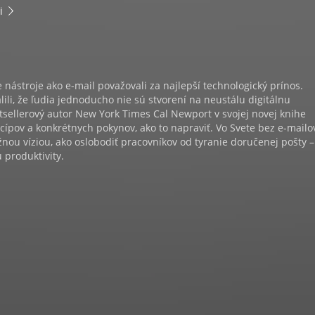
i
e nástroje ako e-mail považovali za najlepší technologický prínos.
ili, že ľudia jednoducho nie sú stvorení na neustálu digitálnu
sellerový autor New York Times Cal Newport v svojej novej knihe
cípov a konkrétnych pokynov, ako to napraviť. Vo Svete bez e-mailo
nou víziou, ako oslobodiť pracovníkov od tyranie doručenej pošty –
 produktivity.