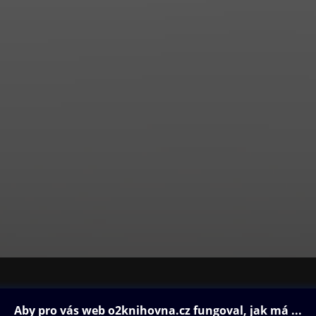
ovna
Další zábava