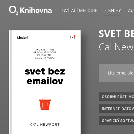
UVÍTACÍ MELODIE
E-KNIHY
AU
SVET B
Cal New
Litujeme, ale
OSOBNÍ RŮST, M
INTERNET, DATO
GRAFICKÝ SOFTW