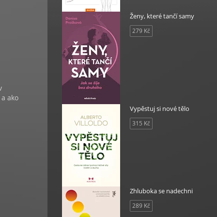
Ženy, které tančí samy
279 Kč
v
 a ako
Vypěstuj si nové tělo
315 Kč
Zhluboka se nadechni
289 Kč