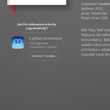
Vydavatel:
Linden
Vydáno: 2022
Jazyk: slovenský
Počet stran: 328
Jak číst zakoupené e-knihy
nejpohodlněji?
Boli časy, keď sm
Výskumy ale odhal
V aplikaci O2 Knihovna
komunikáciu. Best
• bez registrace
uvádza sériu prin
• na telefonu i tabletu
prichádza s odváž
rozpútať novú éru
STÁHNOUT ZDARMA