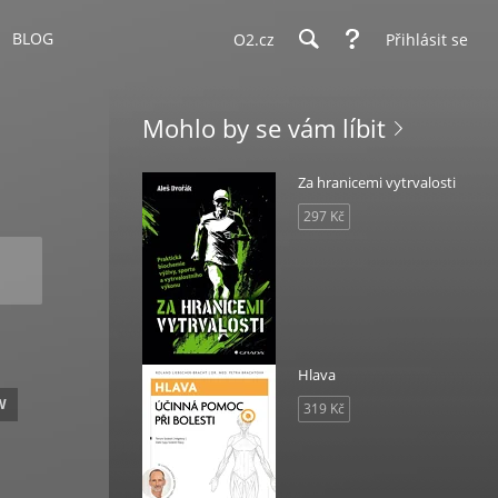
BLOG
O2.cz
Přihlásit se
Mohlo by se vám líbit
Za hranicemi vytrvalosti
297 Kč
Hlava
W
319 Kč