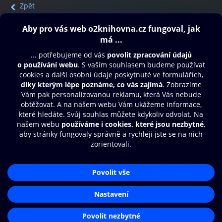
Zpět
Obsah ke stažení
Moje O2 Knihovna
Další zábava
© O2 Czech Republic a.s.
Nákupní řád
Přístupnost
Aplikace O2 Knihovna
Zásady zpracování osobních údajů
Čti a poslouchej své e-knihy a
Cookies
audioknihy rychleji a pohodlněji.
Nastavení cookies