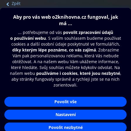
Zpět
Obsah ke stažení
Moje O2 Knihovna
Další zábava
© O2 Czech Republic a.s.
Nákupní řád
Přístupnost
Aplikace O2 Knihovna
Zásady zpracování osobních údajů
Čti a poslouchej své e-knihy a
Cookies
audioknihy rychleji a pohodlněji.
Nastavení cookies