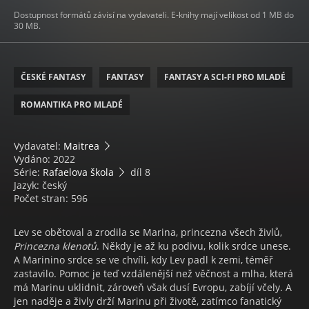
Dostupnost formátů závisí na vydavateli. E-knihy mají velikost od 1 MB do
30 MB.
ČESKÉ FANTASY
FANTASY
FANTASY A SCI-FI PRO MLADÉ
ROMANTIKA PRO MLADÉ
Vydavatel:
Maitrea
Vydáno: 2022
Série:
Rafaelova škola
díl 8
Jazyk: český
Počet stran: 596
Lev se obětoval a zrodila se Marina, princezna všech živlů,
Princezna klenotů
. Někdy je až ku podivu, kolik srdce unese.
A Marinino srdce se ve chvíli, kdy Lev padl k zemi, téměř
zastavilo. Pomoc je teď vzdálenější než věčnost a mlha, která
má Marinu uklidnit, zároveň však dusí Evropu, zabíjí včely. A
jen naděje a živly drží Marinu při životě, zatímco fanatický