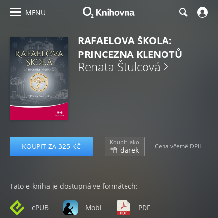
MENU
RAFAELOVA ŠKOLA:
PRINCEZNA KLENOTŮ
Renata Štulcová
Koupit jako
KOUPIT ZA 325 KČ
Cena včetně DPH
dárek
Tato e-kniha je dostupná ve formátech:
ePUB
Mobi
PDF