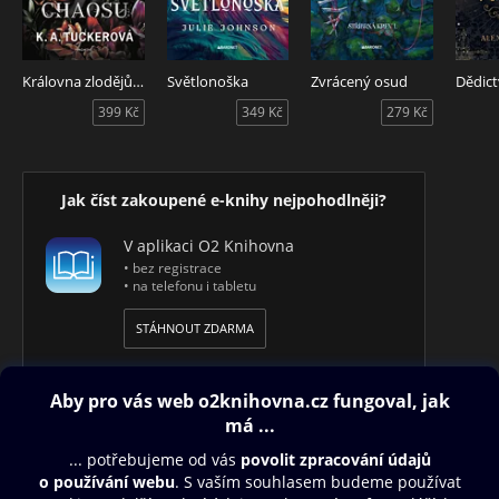
Královna zlodějů a chaosu
Světlonoška
Zvrácený osud
399 Kč
349 Kč
279 Kč
Jak číst zakoupené e-knihy nejpohodlněji?
V aplikaci O2 Knihovna
• bez registrace
• na telefonu i tabletu
STÁHNOUT ZDARMA
Obsah ke stažení