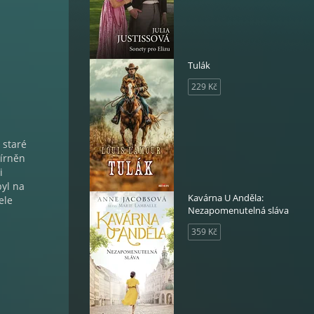
Tulák
229 Kč
 staré
mírněn
i
byl na
Kavárna U Anděla:
ele
Nezapomenutelná sláva
359 Kč