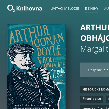
UVÍTACÍ MELODIE
E-KNIHY
AU
ARTHUR
OBHÁJ
Margali
Litujeme, ale
HISTORICKÉ ROM
ČESKÉ KRIMI
DRUHÁ SVĚTOVÁ 