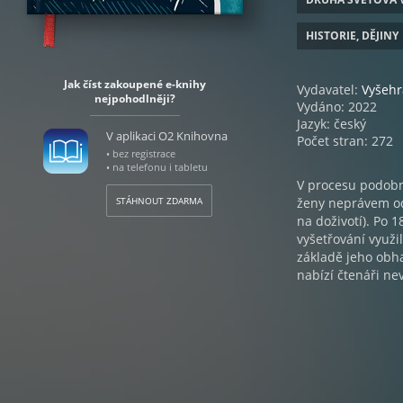
HISTORIE, DĚJINY
Jak číst zakoupené e-knihy
Vydavatel:
Vyšeh
nejpohodlněji?
Vydáno: 2022
Jazyk: český
V aplikaci O2 Knihovna
Počet stran: 272
• bez registrace
• na telefonu i tabletu
V procesu podobn
STÁHNOUT ZDARMA
ženy neprávem od
na doživotí). Po 1
vyšetřování využi
základě jeho obh
nabízí čtenáři n