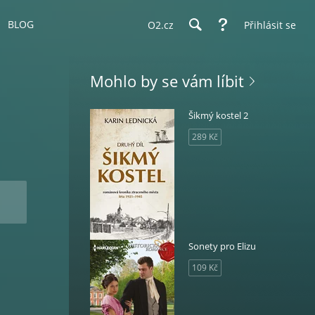
BLOG
O2.cz
Přihlásit se
Mohlo by se vám líbit
Šikmý kostel 2
289 Kč
Sonety pro Elizu
109 Kč