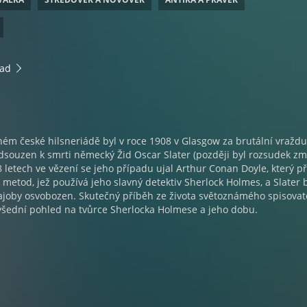
rad
ém české hilsneriádě byl v roce 1908 v Glasgow za brutální vraždu
souzen k smrti německý Žid Oscar Slater (později byl rozsudek z
8 letech ve vězení se jeho případu ujal Arthur Conan Doyle, který př
l metod, jež používá jeho slavný detektiv Sherlock Holmes, a Slater 
ajoby osvobozen. Skutečný příběh ze života světoznámého spisovat
evšední pohled na tvůrce Sherlocka Holmese a jeho dobu.