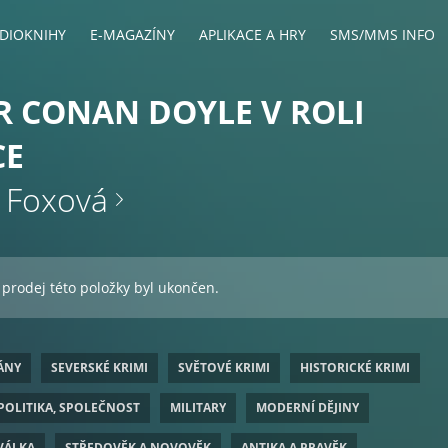
DIOKNIHY
E-MAGAZÍNY
APLIKACE A HRY
SMS/MMS INFO
 CONAN DOYLE V ROLI
CE
t Foxová
 prodej této položky byl ukončen.
ÁNY
SEVERSKÉ KRIMI
SVĚTOVÉ KRIMI
HISTORICKÉ KRIMI
POLITIKA, SPOLEČNOST
MILITARY
MODERNÍ DĚJINY
VÁLKA
STŘEDOVĚK A NOVOVĚK
ANTIKA A PRAVĚK