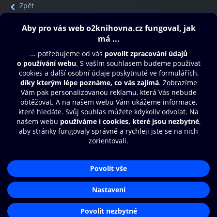
Zpět
Obsah ke stažení
Moje O2 Knihovna
Další zábava
© O2 Czech Republic a.s.
Nákupní řád
Přístupnost
Aplikace O2 Knihovna
Zásady zpracování osobních údajů
Čti a poslouchej své e-knihy a
Cookies
audioknihy rychleji a pohodlněji.
Nastavení cookies