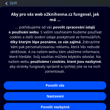
Zpět
Obsah ke stažení
Moje O2 Knihovna
Další zábava
© O2 Czech Republic a.s.
Nákupní řád
Přístupnost
Aplikace O2 Knihovna
Zásady zpracování osobních údajů
Čti a poslouchej své e-knihy a
Cookies
audioknihy rychleji a pohodlněji.
Nastavení cookies