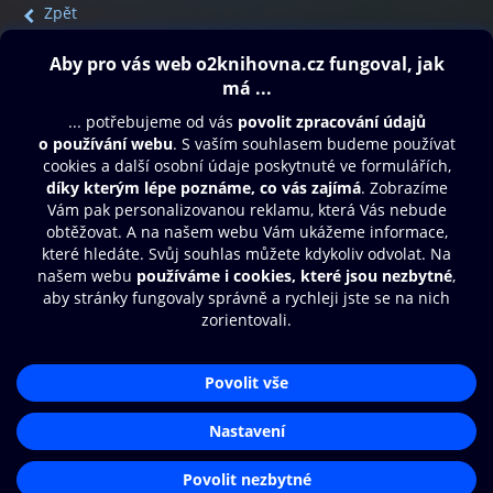
Zpět
Obsah ke stažení
Moje O2 Knihovna
Další zábava
© O2 Czech Republic a.s.
Nákupní řád
Přístupnost
Aplikace O2 Knihovna
Zásady zpracování osobních údajů
Čti a poslouchej své e-knihy a
Cookies
audioknihy rychleji a pohodlněji.
Nastavení cookies