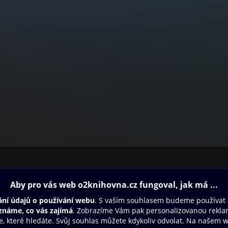
ovna
Další zábava
Oneplay
Oneplay Originály
Sport