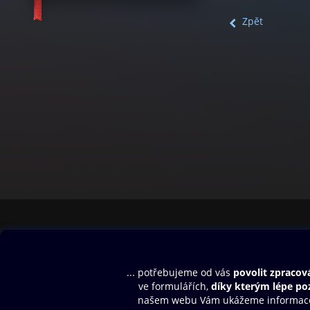
Zpět
Obsah ke stažení
Moje O2 Knih
Uvítací melodie
Přihlásit se
Aplikace a hry
E-knihy
Dárkový poukaz
SMS/MMS Info
Audioknihy
Nápověda
Blog