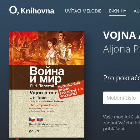
UVÍTACÍ MELODIE
E-KNIHY
AU
VOJNA 
Aljona 
Pro pokrač
Vaše mobilní čísl
zadání Vašeho te
přihlášení.