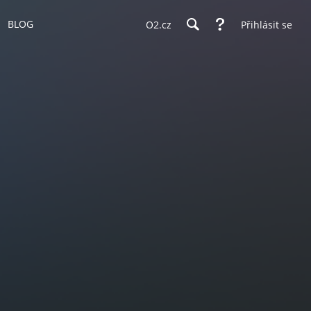
BLOG
O2.cz
Přihlásit se