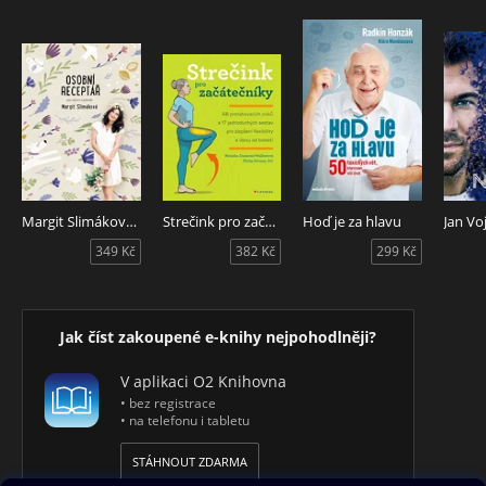
Margit Slimáková: Osobní receptář pro zdraví a pohodu
Strečink pro začátečníky
Hoď je za hlavu
349 Kč
382 Kč
299 Kč
Jak číst zakoupené e-knihy nejpohodlněji?
V aplikaci O2 Knihovna
• bez registrace
• na telefonu i tabletu
STÁHNOUT ZDARMA