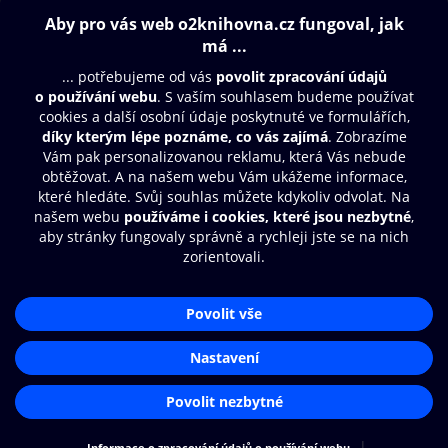
Obsah ke stažení
Moje O2 Knihovna
Další zábava
© O2 Czech Republic a.s.
Nákupní řád
Aplikace O2 Knihovna
Přístupnost
Zásady zpracování osobních údajů
Čti a poslouchej své e-knihy a
audioknihy rychleji a pohodlněji.
Cookies
Nastavení cookies
STÁHNOUT