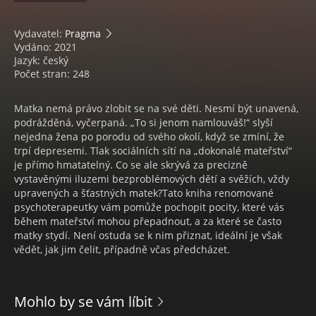
Vydavatel:
Pragma
Vydáno: 2021
Jazyk: český
Počet stran: 248
Matka nemá právo zlobit se na své děti. Nesmí být unavená,
podrážděná, vyčerpaná. „To si jenom namlouváš!“ slyší
nejedna žena po porodu od svého okolí, když se zmíní, že
trpí depresemi. Tlak sociálních sítí na „dokonalé mateřství“
je přímo hmatatelný. Co se ale skrývá za precizně
vystavěnými iluzemi bezproblémových dětí a svěžích, vždy
upravených a šťastných matek?Tato kniha renomované
psychoterapeutky vám pomůže pochopit pocity, které vás
během mateřství mohou přepadnout, a za které se často
matky stydí. Není ostuda se k nim přiznat, ideální je však
vědět, jak jim čelit, případně včas předcházet.
Mohlo by se vám líbit