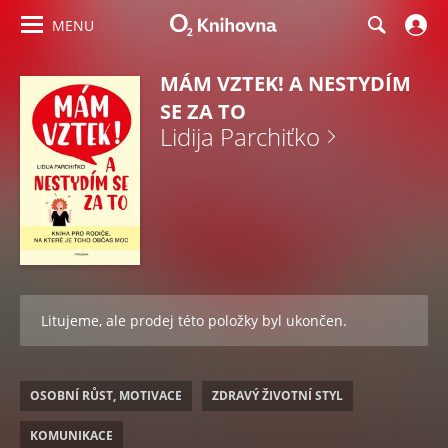
MENU
MÁM VZTEK! A NESTYDÍM
SE ZA TO
Lidija Parchiťko
Litujeme, ale prodej této položky byl ukončen.
OSOBNÍ RŮST, MOTIVACE
ZDRAVÝ ŽIVOTNÍ STYL
KOMUNIKACE