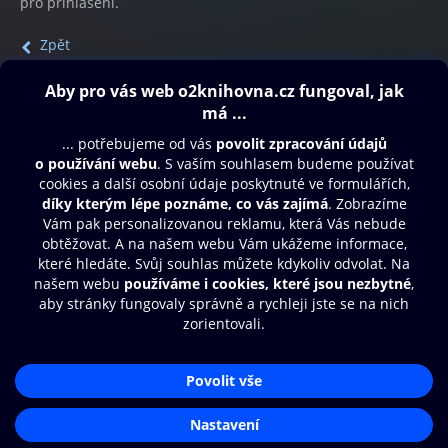
pro přihlášení.
Zpět
Obsah ke stažení
Moje O2 Knihovna
Další zábava
© O2 Czech Republic a.s.
Nákupní řád
Přístupnost
Aplikace O2 Knihovna
Zásady zpracování osobních údajů
Čti a poslouchej své e-knihy a
Cookies
audioknihy rychleji a pohodlněji.