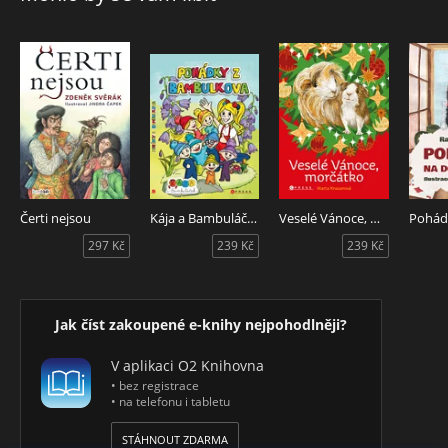
Čerti nejsou
Kája a Bambuláček - Pohádky z Bambulkova
Veselé Vánoce, morčátko
297 Kč
239 Kč
239 Kč
Jak číst zakoupené e-knihy nejpohodlněji?
V aplikaci O2 Knihovna
• bez registrace
• na telefonu i tabletu
STÁHNOUT ZDARMA