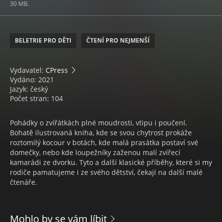
30 MB.
BELETRIE PRO DĚTI
ČTENÍ PRO NEJMENŠÍ
Vydavatel:
CPress
Vydáno: 2021
Jazyk: český
Počet stran: 104
Pohádky o zvířátkách plné moudrosti, vtipu i poučení.
Bohatě ilustrovaná kniha, kde se svou chytrost prokáže
roztomilý kocour v botách, kde malá prasátka postaví své
domečky, nebo kde loupežníky zaženou malí zvířecí
kamarádi ze dvorku. Tyto a další klasické příběhy, které si my
rodiče pamatujeme i ze svého dětství, čekají na další malé
čtenáře.
Mohlo by se vám líbit