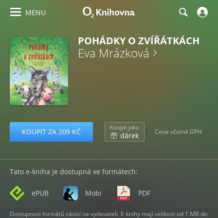
MENU
POHÁDKY O ZVÍŘÁTKÁCH
Eva Mrázková
Koupit jako
KOUPIT ZA 209 KČ
Cena včetně DPH
dárek
Tato e-kniha je dostupná ve formátech:
ePUB
Mobi
PDF
Dostupnost formátů závisí na vydavateli. E-knihy mají velikost od 1 MB do