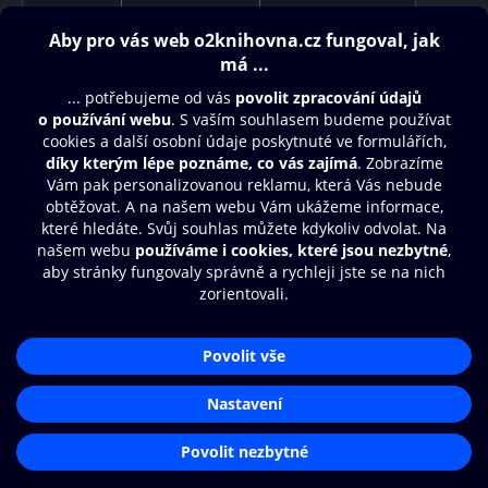
Obsah ke stažení
Moje O2 Knihovna
Další zábava
© O2 Czech Republic a.s.
Nákupní řád
Aplikace O2 Knihovna
Přístupnost
Zásady zpracování osobních údajů
Čti a poslouchej své e-knihy a
audioknihy rychleji a pohodlněji.
Cookies
Nastavení cookies
STÁHNOUT