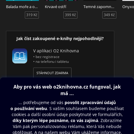
Balada moře a oblohy
Krvavé ostří
Temné zapomnění
Onyxo
319 Kč
399 Kč
349 Kč
Jak číst zakoupené e-knihy nejpohodlněji?
V aplikaci O2 Knihovna
• bez registrace
• na telefonu i tabletu
STÁHNOUT ZDARMA
Obsah ke stažení
Moje O2 Knihovna