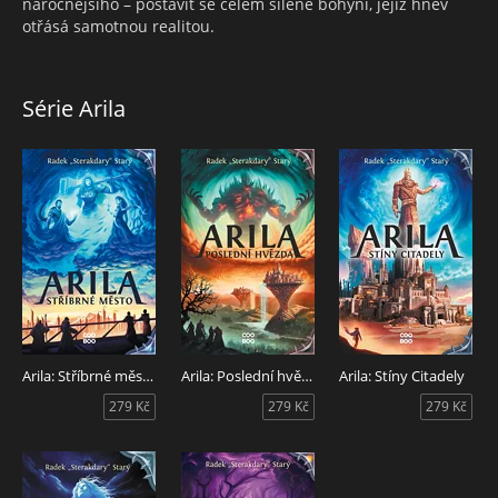
náročnějšího – postavit se čelem šílené bohyni, jejíž hněv
otřásá samotnou realitou.
Série Arila
Arila: Stříbrné město
Arila: Poslední hvězda
Arila: Stíny Citadely
279 Kč
279 Kč
279 Kč