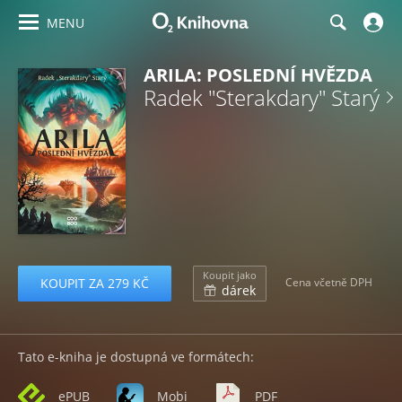
MENU
ARILA: POSLEDNÍ HVĚZDA
Radek "Sterakdary" Starý
Koupit jako
KOUPIT ZA 279 KČ
Cena včetně DPH
dárek
Tato e-kniha je dostupná ve formátech:
ePUB
Mobi
PDF