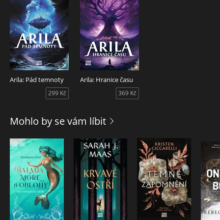
Arila: Pád temnoty
Arila: Hranice času
299 Kč
369 Kč
Mohlo by se vám líbit