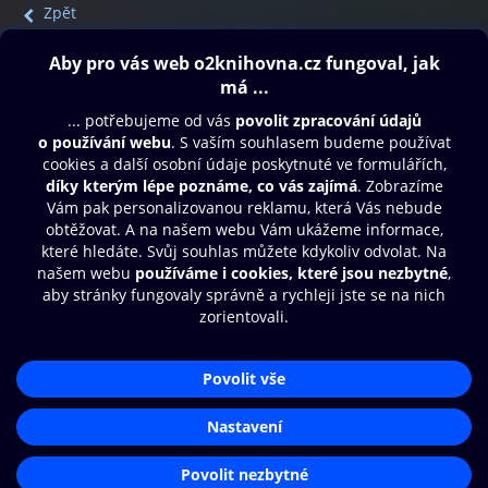
Zpět
Obsah ke stažení
Moje O2 Knihovna
Další zábava
© O2 Czech Republic a.s.
Nákupní řád
Přístupnost
Aplikace O2 Knihovna
Zásady zpracování osobních údajů
Čti a poslouchej své e-knihy a
Cookies
audioknihy rychleji a pohodlněji.
Nastavení cookies